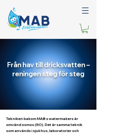
Från hav till dricksvatten –
reningen steg för steg
Tekniken bakom MAB:s watermakers är
omvänd osmos (RO). Det är samma teknik
som används i sjukhus, laboratorier och