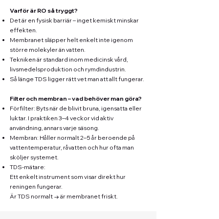
Varför är RO så tryggt?
Det är en fysisk barriär – inget kemiskt minskar
effekten.
Membranet släpper helt enkelt inte igenom
större molekyler än vatten.
Tekniken är standard inom medicinsk vård,
livsmedelsproduktion och rymdindustrin.
Så länge TDS ligger rätt vet man att allt fungerar.
Filter och membran – vad behöver man göra?
Förfilter: Byts när de blivit bruna, igensatta eller
luktar. I praktiken 3–4 veckor vid aktiv
användning, annars varje säsong.
Membran: Håller normalt 2–5 år beroende på
vattentemperatur, råvatten och hur ofta man
sköljer systemet.
TDS-mätare:
Ett enkelt instrument som visar direkt hur
reningen fungerar.
Är TDS normalt → är membranet friskt.