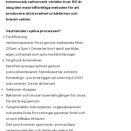
kommunala vattenverk världen över. RO är
idag den mest tillförlitliga metoden för att
producera dricksvatten ur både hav och
bräckt vatten.
Vad händer i själva processen?
Förfiltrering
Vattnet passerar först genom mekaniska filter
(20µm → 5µm ). Dessa tar bort sand, partiklar,
alger och annat som syns med blotta ögat.
Högtryck & membran
Därefter pressas vattnet genom
osmosmembranet. Membranet är extremt
finmaskigt – porerna ligger på omkring 0,0001
mikrometer. Det är så litet att:
Saltjoner stoppas.
Bakterier och virus är tusentals gånger för stora
för att ta sig igenom.
Tungmetaller, mikroplaster, organiska ämnen
och andra lösta föroreningar passerar förbi och
ut som tillbaka till havet.
Det som kommer igenom är i princip bara
vattenmolekyler och detta går vidare till