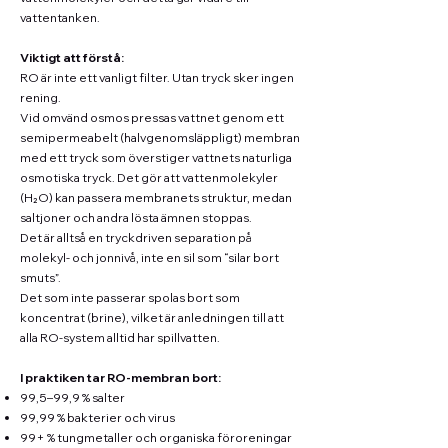
vattentanken.
Viktigt att förstå:
RO är inte ett vanligt filter. Utan tryck sker ingen
rening.
Vid omvänd osmos pressas vattnet genom ett
semipermeabelt (halvgenomsläppligt) membran
med ett tryck som överstiger vattnets naturliga
osmotiska tryck. Det gör att vattenmolekyler
(H₂O) kan passera membranets struktur, medan
saltjoner och andra lösta ämnen stoppas.
Det är alltså en tryckdriven separation på
molekyl- och jonnivå, inte en sil som “silar bort
smuts”.
Det som inte passerar spolas bort som
koncentrat (brine), vilket är anledningen till att
alla RO-system alltid har spillvatten.
I praktiken tar RO-membran bort:
99,5–99,9 % salter
99,99 % bakterier och virus
99+ % tungmetaller och organiska föroreningar