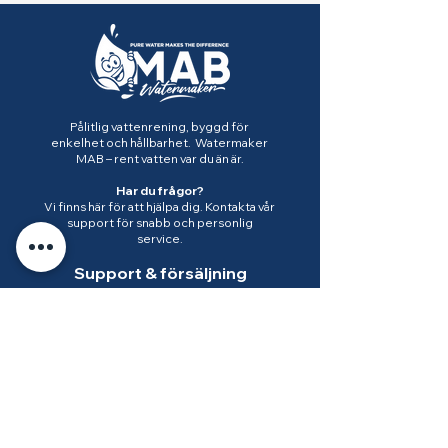
Pålitlig vattenrening, byggd för
enkelhet och hållbarhet. Watermaker
MAB – rent vatten var du än är.
Har du frågor?
Vi finns här för att hjälpa dig. Kontakta vår
support för snabb och personlig
service.
Support & försäljning
Ulf Bergsten
+46 709 76 95 08
ulf@mabwatermaker.se
Ämne