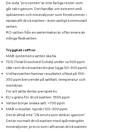
De sista “procenten” är inte farliga rester som
går rakt igenom. Det handlar om extremt små
spårämnen och mineraljoner som förekommer i
nästan allt dricksvatten – även vanligt kommunalt
vatten.
RO-vatten från en watermaker är ofta renare än
många flaskvatten.
Trygghet i siffror
MAB-systemens vatten ska ha:
TDS (Total Dissolved Solids) under ca 500 ppm
(där rent dricksvatten brukar ligga 50–300 ppm)
Vid havsvatten hamnar resultatet oftast på 150–
350 ppm beroende på salthalt, temperatur och
membran.
För att sätta detta i perspektiv:
EU:s gräns för dricksvatten: 1500 ppm
Vatten börjar smaka salt: >700 ppm
MAB:s resultat: typiskt 120–300 ppm
Det är alltså inte “2% smuts som slinker igenom”.
Det är normalt dricksvatten med spårmängder
mineraljoner, precis som i allt annat dricksvatten.