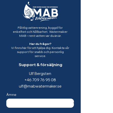
Pålitlig vattenrening, byggd för
enkelhet och hållbarhet. Watermaker
MAB – rent vatten var du än är.
Har du frågor?
Vi finns här för att hjälpa dig. Kontakta vår
support för snabb och personlig
service.
Support & försäljning
Ulf Bergsten
+46 709 76 95 08
ulf@mabwatermaker.se
Ämne