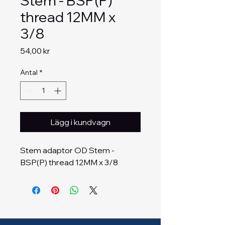
Stem - BSP(P)
thread 12MM x
3/8
Pris
54,00 kr
Antal
*
Lägg i kundvagn
Stem adaptor OD Stem - 
BSP(P) thread 12MM x 3/8