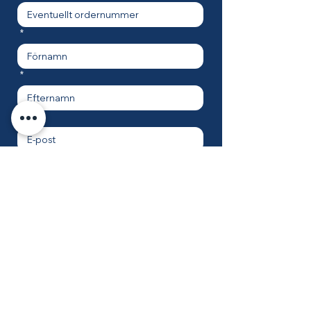
*
*
*
Jag godkänner att Watermaker 
MAB hanterar mina uppgifter enligt 