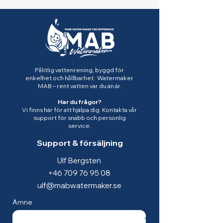
Pålitlig vattenrening, byggd för
enkelhet och hållbarhet. Watermaker
MAB – rent vatten var du än är.
Har du frågor?
Vi finns här för att hjälpa dig. Kontakta vår
support för snabb och personlig
service.
Support & försäljning
Ulf Bergsten
+46 709 76 95 08
ulf@mabwatermaker.se
Ämne