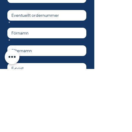
*
*
*