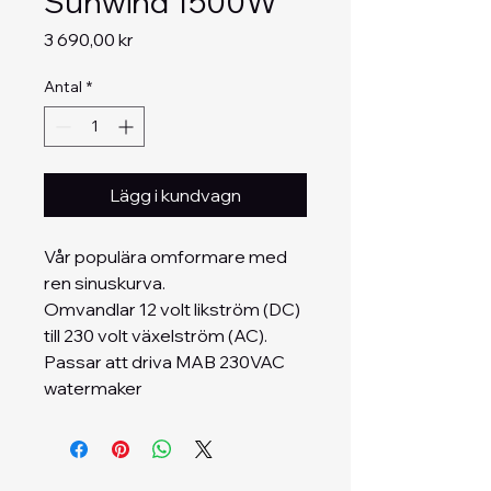
Sunwind 1500W
Pris
3 690,00 kr
Antal
*
Lägg i kundvagn
Vår populära omformare med
ren sinuskurva.
Omvandlar 12 volt likström (DC)
till 230 volt växelström (AC).
Passar att driva MAB 230VAC
watermaker